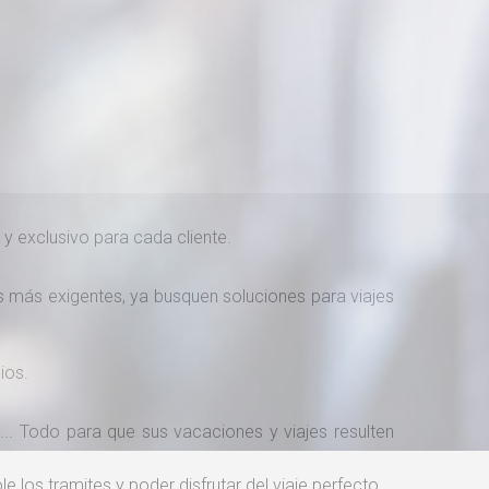
o y exclusivo para cada cliente.
 más exigentes, ya busquen soluciones para viajes
ios.
... Todo para que sus vacaciones y viajes resulten
e los tramites y poder disfrutar del viaje perfecto.