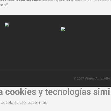
ros!!
Oporto, Braga y Lago dos
Cisnes
.
Fin de semana en Portugal
. 26 y 27 de
septiembre de 2026. Por solo
220 €
.
© 2017
Viajes Amarelle
sa cookies y tecnologías simi
d acepta su uso.
Saber más