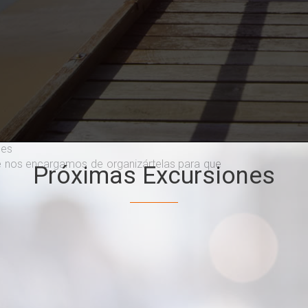
nes
e
nos encargamos de organizártelas para que
Próximas
Excursiones