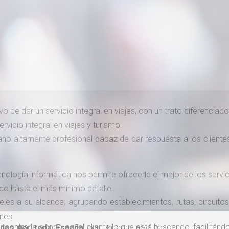
Aveiro, Agueda, Fátima, Mafra,
Ericeira
Del 21 al 23 de agosto de 2026 | Hotel en
pensión
completa
| Reserva por sólo
275 €
.
vo de dar un servicio integral en viajes, con un trato diferenciad
rvicio integral en viajes y turismo.
Islas Cíes
o altamente profesional capaz de dar respuesta a los clientes
Islas Cíes
. Domingo 30
de agosto
de 2026. Viaje
en autocar, visita guiada en las Islas
Cíes.
Sólo 55 €
logía informática nos permite ofrecerle el mejor de los servic
do hasta el más mínimo detalle.
es a su alcance, agrupando establecimientos, rutas, circuitos
ones
contrarle a todo aquel cliente lo que está buscando, facilitándol
das por toda España
con un gran nivel de