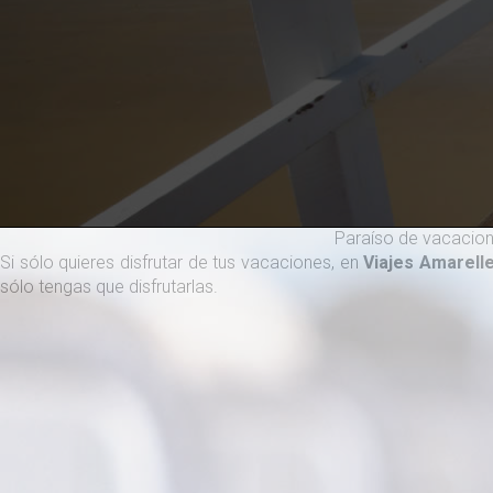
Paraíso de vacacio
Si sólo quieres disfrutar de tus vacaciones, en
Viajes Amarell
sólo tengas que disfrutarlas.