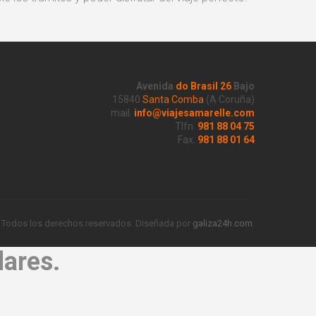
Avenida
do Brasil 26
Bajo
15840
Santa Comba
(A Coruña)
mail.
info@viajesamarelle.com
Tlfn.
981 88 04 75
Fax.
981 88 01 64
. Todos los derechos reservados. Diseñada por
galiza24h.com
.
lares.