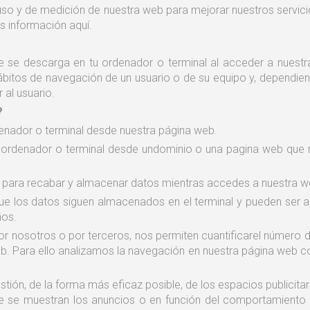
e uso y de medición de nuestra web para mejorar nuestros serv
s información aquí.
 se descarga en tu ordenador o terminal al acceder a nuestr
bitos de navegación de un usuario o de su equipo y, dependie
 al usuario.
?
enador o terminal desde nuestra página web.
u ordenador o terminal desde undominio o una pagina web que n
s para recabar y almacenar datos mientras accedes a nuestra w
que los datos siguen almacenados en el terminal y pueden ser
ños.
or nosotros o por terceros, nos permiten cuantificarel número de 
eb. Para ello analizamos la navegación en nuestra página web co
estión, de la forma más eficaz posible, de los espacios publicita
e se muestran los anuncios o en función del comportamiento 